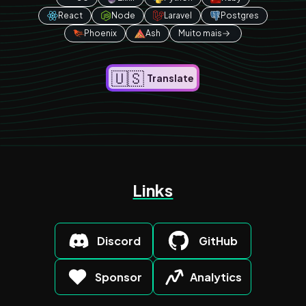
React
Node
Laravel
Postgres
Phoenix
Ash
Muito mais
🇺🇸
Translate
Links
Discord
GitHub
Sponsor
Analytics